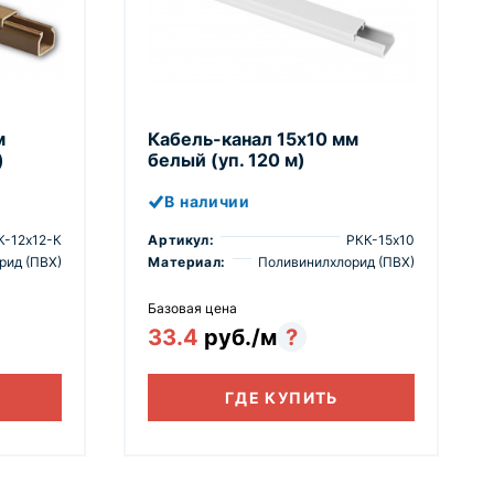
м
Кабель-канал 15х10 мм
)
белый (уп. 120 м)
В наличии
К-12х12-К
Артикул:
РКК-15х10
рид (ПВХ)
Материал:
Поливинилхлорид (ПВХ)
Базовая цена
33.4
руб./м
?
ГДЕ КУПИТЬ