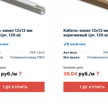
-канал 12х12 мм
Кабель-канал 12х12 м
(уп. 120 м)
коричневый (уп. 120 м
личии
В наличии
:
РКК-12х12
Артикул:
РК
л:
Поливинилхлорид (ПВХ)
Материал:
Поливинилхло
цена
Базовая цена
7
руб./м
?
36.04
руб./м
?
ГДЕ КУПИТЬ
ГДЕ КУПИТЬ