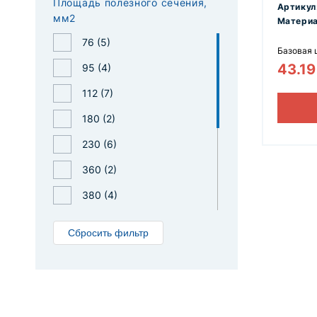
Площадь полезного сечения,
Артикул
100 (
7
)
мм2
Материа
120 (
76 (
5
11
)
)
Базовая 
43.1
150 (
95 (
4
7
)
)
112 (
7
)
180 (
2
)
230 (
6
)
360 (
2
)
380 (
4
)
450 (
6
)
Сбросить фильтр
590 (
1
)
750 (
7
)
1195 (
2
)