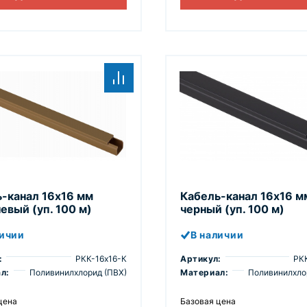
-канал 16х16 мм
Кабель-канал 16х16 м
евый (уп. 100 м)
черный (уп. 100 м)
личии
В наличии
:
РКК-16х16-К
Артикул:
РК
л:
Поливинилхлорид (ПВХ)
Материал:
Поливинилхло
цена
Базовая цена