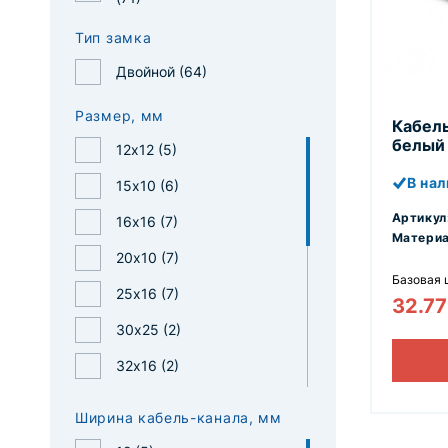
Трубы гофрированные
Тип замка
одностенные и двустенные
Двойной (
64
)
Трубы дренажные
Огнестойкие кабельные линии
Размер, мм
Кабель
(ОКЛ)
белый 
12х12 (
5
)
Система «Загородный дом»
В на
15х10 (
6
)
Лотки металлические
Артикул
16х16 (
7
)
Материа
Заказные позиции
20х10 (
7
)
Базовая 
25х16 (
7
)
32.7
30х25 (
2
)
32х16 (
2
)
40х16 (
7
)
Ширина кабель-канала, мм
40х25 (
7
)