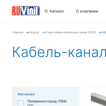
Каталог
О компании
Главная
Каталог
Огнестойкие кабельные линии (ОКЛ)
Каб
Новости
Трубы гофрированные
Новинки
Трубы гладкие
Кабель-кана
Отзывы
Аксессуары для труб
Видеогалерея
Металлорукав
Кабель-каналы
Кабельный канал "Арктика"
Электромонтажные коробки
«ТУСО»
Материал
Электромонтажные щитки
Поливинилхлорид (ПВХ)
"ТУСО"
(
71
)