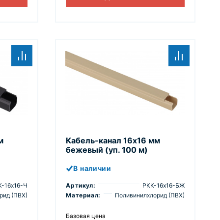
м
Кабель-канал 16х16 мм
бежевый (уп. 100 м)
В наличии
К-16х16-Ч
Артикул:
РКК-16х16-БЖ
рид (ПВХ)
Материал:
Поливинилхлорид (ПВХ)
Базовая цена