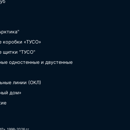
уб
Арктика"
 коробки «ТУСО»
 щитки "ТУСО"
ные одностенные и двустенные
ьные линии (ОКЛ)
ный дом»
кие
Л», 1998-2026 гг.