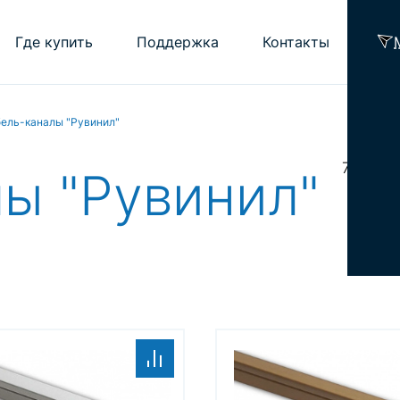
Где купить
Поддержка
Контакты
ель-каналы "Рувинил"
Помощь проектировщику
Калькулятор подбора ОКЛ ELTROS OKLi
71
лы "Рувинил"
Часто задаваемые вопросы
Библиотека
Рекламные материалы