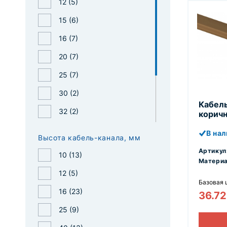
12 (
5
)
40х40 (
2
)
15 (
6
)
60х40 (
7
)
16 (
7
)
60х60 (
2
)
20 (
7
)
80х40 (
2
)
25 (
7
)
80х60 (
2
)
30 (
2
)
Кабель
100х40 (
2
)
32 (
2
)
коричн
100х60 (
4
)
40 (
16
)
В на
Высота кабель-канала, мм
60 (
9
)
Артикул
10 (
13
)
Материа
80 (
4
)
12 (
5
)
Базовая 
100 (
6
)
16 (
23
)
36.7
25 (
9
)