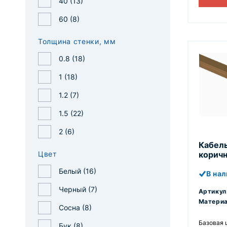
40 (
13
)
60 (
8
)
Толщина стенки, мм
0.8 (
18
)
1 (
18
)
1.2 (
7
)
1.5 (
22
)
2 (
6
)
Кабель
Цвет
коричн
Белый (
16
)
В на
Черный (
7
)
Артикул
Материа
Сосна (
8
)
Базовая 
Бук (
8
)