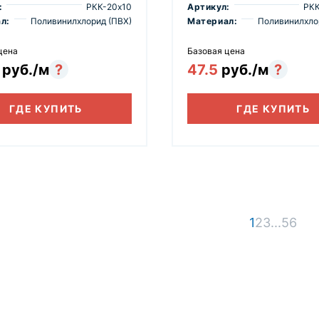
:
РКК-20х10
Артикул:
РКК
л:
Поливинилхлорид (ПВХ)
Материал:
Поливинилхло
цена
Базовая цена
9
руб./м
?
47.5
руб./м
?
ГДЕ КУПИТЬ
ГДЕ КУПИТЬ
1
2
3
...
5
6