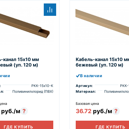
-канал 15х10 мм
Кабель-канал 15х10 м
евый (уп. 120 м)
бежевый (уп. 120 м)
личии
В наличии
:
РКК-15х10-К
Артикул:
РКК-
л:
Поливинилхлорид (ПВХ)
Материал:
Поливинилхло
цена
Базовая цена
2
руб./м
?
36.72
руб./м
?
ГДЕ КУПИТЬ
ГДЕ КУПИТЬ