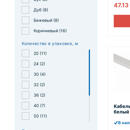
47.13
Дуб (
8
)
Бежевый (
8
)
Коричневый (
16
)
Количество в упаковке, м
20 (
11
)
24 (
2
)
30 (
4
)
32 (
2
)
36 (
2
)
40 (
7
)
Кабель
белый 
50 (
11
)
В на
80 (
7
)