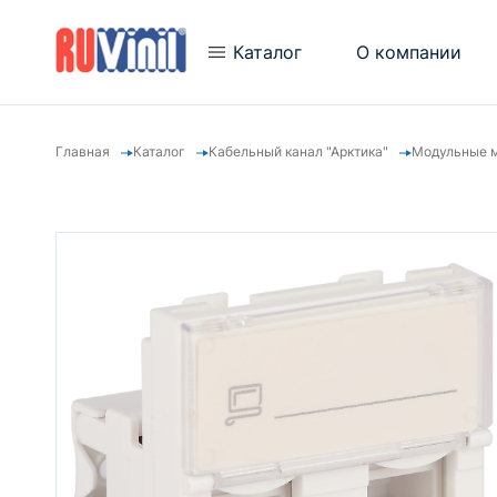
Каталог
О компании
Главная
Каталог
Кабельный канал "Арктика"
Модульные м
Новости
Трубы гофрированные
Новинки
Трубы гладкие
Отзывы
Аксессуары для труб
Видеогалерея
Металлорукав
Кабель-каналы
Кабельный канал "Арктика"
Электромонтажные коробки
«ТУСО»
Электромонтажные щитки
"ТУСО"