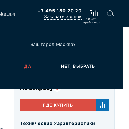
+7 495 180 20 20
Москва
Заказать звонок
скачать
прайс-лист
 компьютерная RJ-45 двойная размер 45х45 мм белая (уп. 10 шт)
Ваш город
Москва
?
ne
ДА
НЕТ, ВЫБРАТЬ
В наличии
Базовая цена
По запросу
?
ГДЕ КУПИТЬ
Технические характеристики