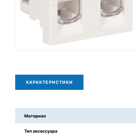
Трубы гофрированные
одностенные и двустенные
Трубы дренажные
Огнестойкие кабельные линии
(ОКЛ)
Система «Загородный дом»
Лотки металлические
Заказные позиции
ХАРАКТЕРИСТИКИ
Материал
Тип аксессуара