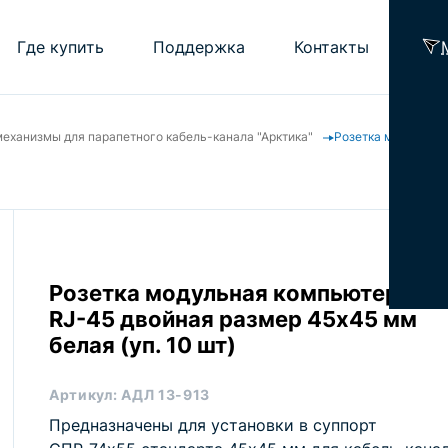
Где купить
Поддержка
Контакты
еханизмы для парапетного кабель-канала "Арктика"
Розетка модульная
Помощь проектировщику
Калькулятор подбора ОКЛ ELTROS OKLi
Часто задаваемые вопросы
Библиотека
Рекламные материалы
Розетка модульная компьютерная
RJ-45 двойная размер 45х45 мм
белая (уп. 10 шт)
Артикул:
АДЛ 13-913
Предназначены для установки в суппорт