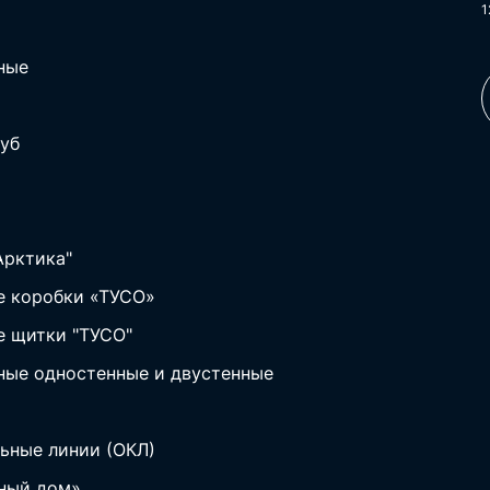
1
ные
уб
Арктика"
 коробки «ТУСО»
 щитки "ТУСО"
ные одностенные и двустенные
ьные линии (ОКЛ)
ный дом»