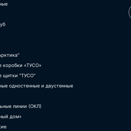
ные
уб
Арктика"
 коробки «ТУСО»
 щитки "ТУСО"
ные одностенные и двустенные
ьные линии (ОКЛ)
ный дом»
кие