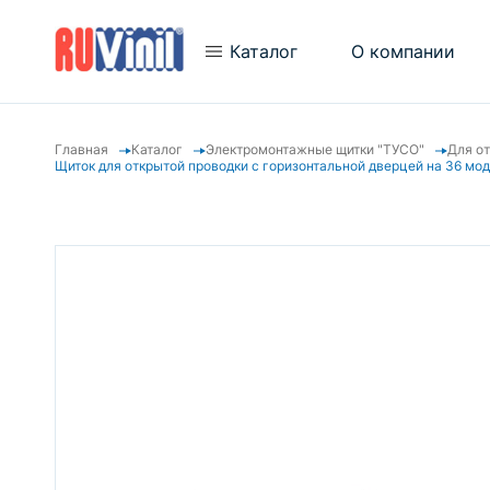
Каталог
О компании
Главная
Каталог
Электромонтажные щитки "ТУСО"
Для о
Новости
Трубы гофрированные
Щиток для открытой проводки с горизонтальной дверцей на 36 мо
Новинки
Трубы гладкие
Отзывы
Аксессуары для труб
Видеогалерея
Металлорукав
Кабель-каналы
Кабельный канал "Арктика"
Электромонтажные коробки
«ТУСО»
Электромонтажные щитки
"ТУСО"