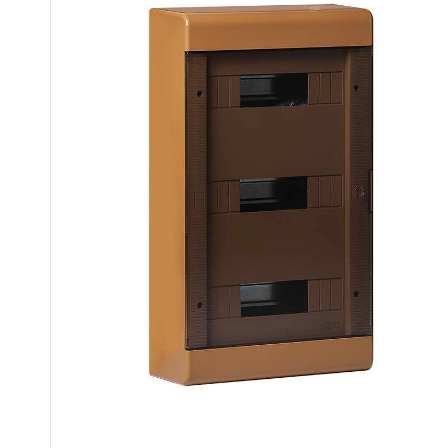
Трубы гофрированные
одностенные и двустенные
Трубы дренажные
Огнестойкие кабельные линии
(ОКЛ)
Система «Загородный дом»
Лотки металлические
Заказные позиции