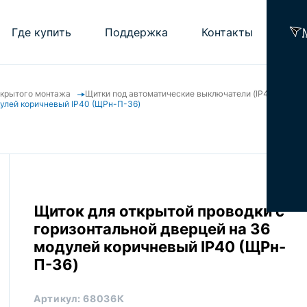
Где купить
Поддержка
Контакты
ткрытого монтажа
Щитки под автоматические выключатели (IP40)
Помощь проектировщику
дулей коричневый IP40 (ЩРн-П-36)
Калькулятор подбора ОКЛ ELTROS OKLi
Часто задаваемые вопросы
Библиотека
Рекламные материалы
Щиток для открытой проводки с
горизонтальной дверцей на 36
модулей коричневый IP40 (ЩРн-
П-36)
Артикул:
68036К