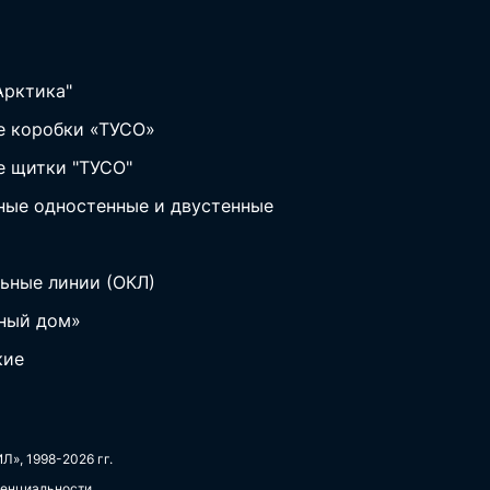
Арктика"
 коробки «ТУСО»
 щитки "ТУСО"
ные одностенные и двустенные
ьные линии (ОКЛ)
ный дом»
кие
Л», 1998-2026 гг.
денциальности