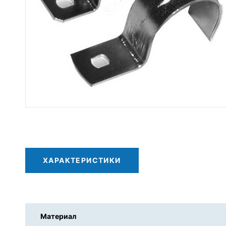
Трубы гофрированные
одностенные и двустенные
Трубы дренажные
Огнестойкие кабельные линии
(ОКЛ)
Система «Загородный дом»
Лотки металлические
Заказные позиции
ХАРАКТЕРИСТИКИ
Материал