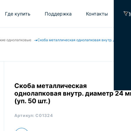
Где купить
Поддержка
Контакты
кие однолапковые
Скоба металлическая однолапковая внутр. диаметр 24 
Помощь проектировщику
Калькулятор подбора ОКЛ ELTROS OKLi
Часто задаваемые вопросы
Библиотека
Рекламные материалы
Скоба металлическая
однолапковая внутр. диаметр 24 
(уп. 50 шт.)
Артикул:
С01324