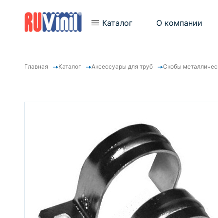
Каталог
О компании
Главная
Каталог
Аксессуары для труб
Скобы металличес
Новости
Трубы гофрированные
Новинки
Трубы гладкие
Отзывы
Аксессуары для труб
Видеогалерея
Металлорукав
Кабель-каналы
Кабельный канал "Арктика"
Электромонтажные коробки
«ТУСО»
Электромонтажные щитки
"ТУСО"