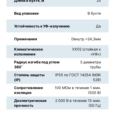
Длина в бухте, м
25
Вид упаковки
В бухте
Устойчивость к УФ-излучению
Да
Примечания
Dвнутр.=24,3мм
Климатическое
УХЛ2 (стойкая к
исполнение
«УФ»)
Радиус изгиба под углом
3 диаметра
360˚
трубы
Степень защиты
IP55 по ГОСТ 14254 (МЭК
(IP)
529)
Сопротивление
100 МОм в течение 1 мин.
изоляции
(500 В)
Диэлектрическая
2 000 В в течение 15 мин.
прочность
(50 Гц)