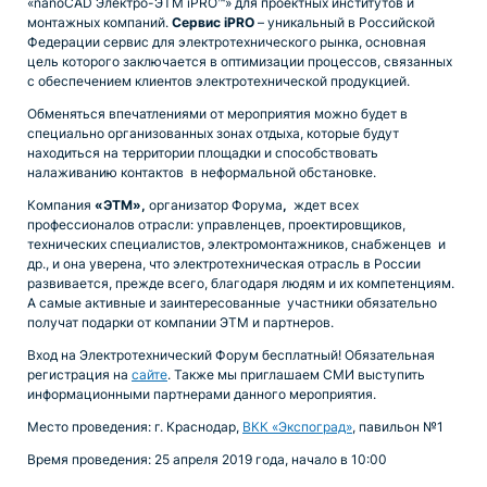
«nanoCAD Электро-ЭТМ iPRO™» для проектных институтов и
монтажных компаний.
Сервис
iPRO
– уникальный в Российской
Федерации сервис для электротехнического рынка, основная
цель которого заключается в оптимизации процессов, связанных
с обеспечением клиентов электротехнической продукцией.
Обменяться впечатлениями от мероприятия можно будет в
специально организованных зонах отдыха, которые будут
находиться на территории площадки и способствовать
налаживанию контактов в неформальной обстановке.
Компания
«ЭТМ»,
организатор Форума
,
ждет всех
профессионалов отрасли: управленцев, проектировщиков,
технических специалистов, электромонтажников, снабженцев и
др., и она уверена, что электротехническая отрасль в России
развивается, прежде всего, благодаря людям и их компетенциям.
А самые активные и заинтересованные участники обязательно
получат подарки от компании ЭТМ и партнеров.
Вход на Электротехнический Форум бесплатный! Обязательная
регистрация на
сайте
. Также мы приглашаем СМИ выступить
информационными партнерами данного мероприятия.
Место проведения: г. Краснодар,
ВКК «Экспоград»
, павильон №1
Время проведения: 25 апреля 2019 года, начало в 10:00